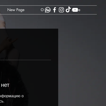
New Page
О нас
More
 нет
информацию о
сь.